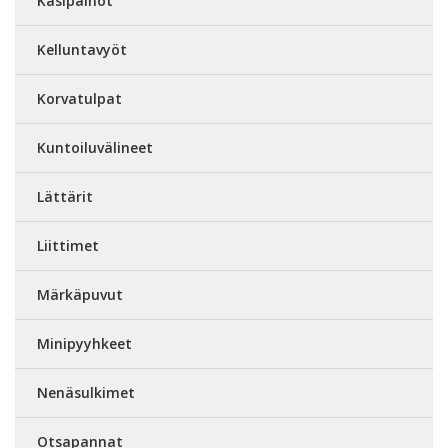
Käsipainot
Kelluntavyöt
Korvatulpat
Kuntoiluvälineet
Lättärit
Liittimet
Märkäpuvut
Minipyyhkeet
Nenäsulkimet
Otsapannat