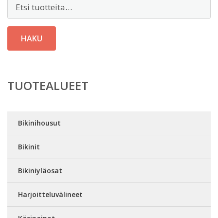
Etsi:
HAKU
TUOTEALUEET
Bikinihousut
Bikinit
Bikiniyläosat
Harjoitteluvälineet