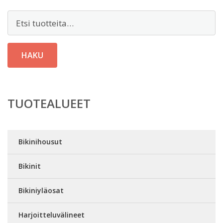
Etsi:
HAKU
TUOTEALUEET
Bikinihousut
Bikinit
Bikiniyläosat
Harjoitteluvälineet