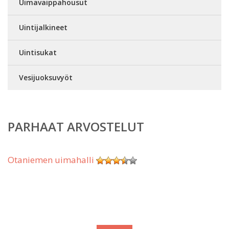
Uimavaippahousut
Uintijalkineet
Uintisukat
Vesijuoksuvyöt
PARHAAT ARVOSTELUT
Otaniemen uimahalli