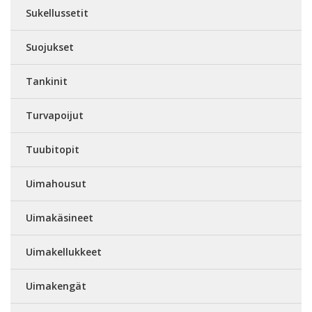
Sukellussetit
Suojukset
Tankinit
Turvapoijut
Tuubitopit
Uimahousut
Uimakäsineet
Uimakellukkeet
Uimakengät