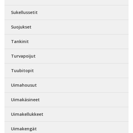
Sukellussetit
Suojukset
Tankinit
Turvapoijut
Tuubitopit
Uimahousut
Uimakäsineet
Uimakellukkeet
Uimakengät