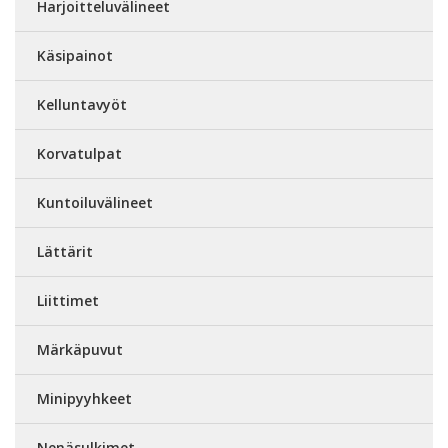
Harjoitteluvälineet
Käsipainot
Kelluntavyöt
Korvatulpat
Kuntoiluvälineet
Lättärit
Liittimet
Märkäpuvut
Minipyyhkeet
Nenäsulkimet