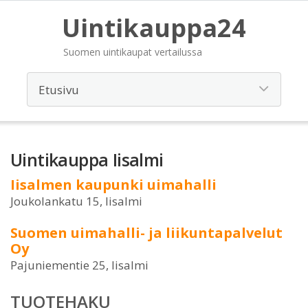
Uintikauppa24
Suomen uintikaupat vertailussa
Uintikauppa Iisalmi
Iisalmen kaupunki uimahalli
Joukolankatu 15, Iisalmi
Suomen uimahalli- ja liikuntapalvelut
Oy
Pajuniementie 25, Iisalmi
TUOTEHAKU