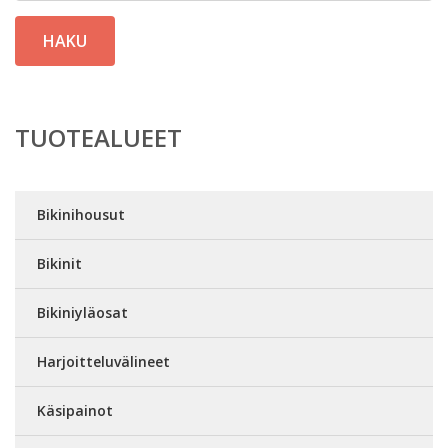
HAKU
TUOTEALUEET
Bikinihousut
Bikinit
Bikiniyläosat
Harjoitteluvälineet
Käsipainot