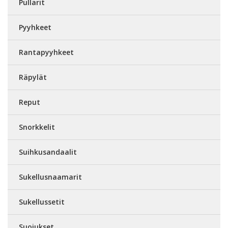
Pullarit
Pyyhkeet
Rantapyyhkeet
Räpylät
Reput
Snorkkelit
Suihkusandaalit
Sukellusnaamarit
Sukellussetit
Suojukset