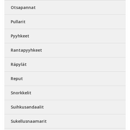
Otsapannat
Pullarit
Pyyhkeet
Rantapyyhkeet
Räpylät
Reput
Snorkkelit
Suihkusandaalit
Sukellusnaamarit