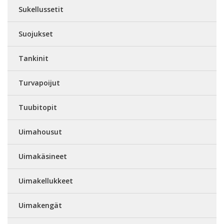
Sukellussetit
Suojukset
Tankinit
Turvapoijut
Tuubitopit
Uimahousut
Uimakäsineet
Uimakellukkeet
Uimakengät