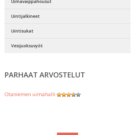
Uimavaippahousut
Uintijalkineet
Uintisukat
Vesijuoksuvyöt
PARHAAT ARVOSTELUT
Otaniemen uimahalli