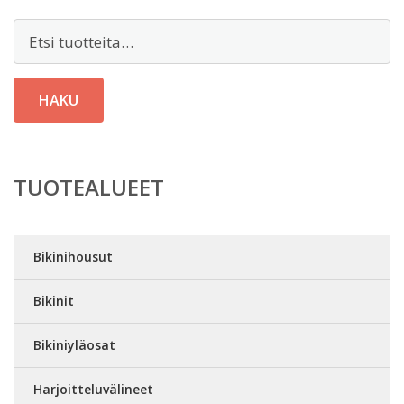
Etsi:
HAKU
TUOTEALUEET
Bikinihousut
Bikinit
Bikiniyläosat
Harjoitteluvälineet