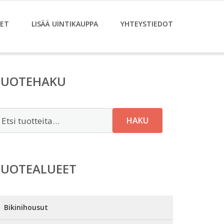
ET
LISÄÄ UINTIKAUPPA
YHTEYSTIEDOT
TUOTEHAKU
tsi:
HAKU
TUOTEALUEET
Bikinihousut