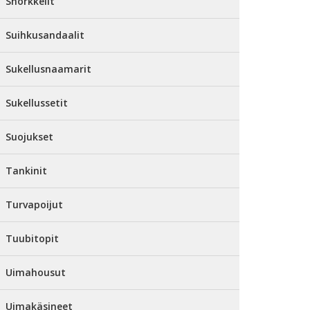
Snorkkelit
Suihkusandaalit
Sukellusnaamarit
Sukellussetit
Suojukset
Tankinit
Turvapoijut
Tuubitopit
Uimahousut
Uimakäsineet