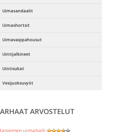
Uimasandaalit
Uimashortsit
Uimavaippahousut
Uintijalkineet
Uintisukat
Vesijuoksuvyöt
PARHAAT ARVOSTELUT
taniemen uimahalli