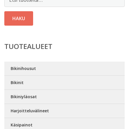
HAKU
TUOTEALUEET
Bikinihousut
Bikinit
Bikiniyläosat
Harjoitteluvälineet
Käsipainot